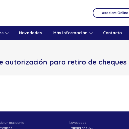
Asociart Online
es
Novedades
Más Información
Contacto
e autorización para retiro de cheques
de un accidente
Novedades
 Médicos
Trabajá en GSC