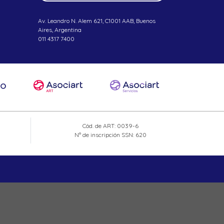
Av. Leandro N. Alem 621, C1001 AAB, Buenos
Aires, Argentina
011 4317 7400
Cód. de ART: 0039-6
N° de inscripción SSN: 620