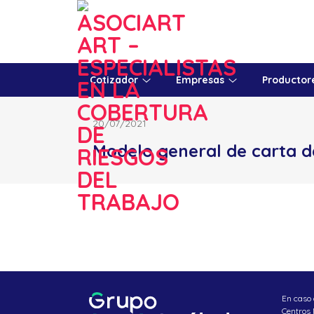
Skip
to
content
Cotizador
Empresas
Productor
20/07/2021
Modelo general de carta d
En caso 
Centros