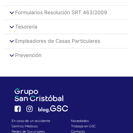
Formularios Resolución SRT 463/2009
Tesorería
Empleadores de Casas Particulares
Prevención
En caso de un accidente
Novedades
Centros Médicos
Trabajá en GSC
Redes de Sucursales
Contacto