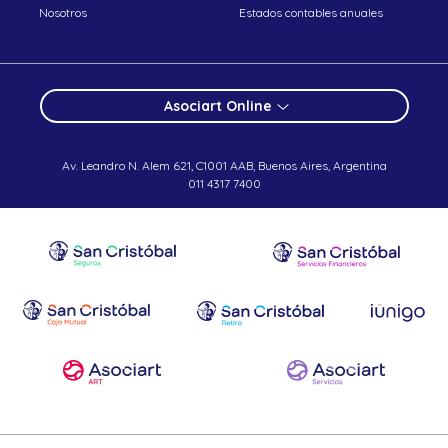
Nosotros
Estados contables anuales
Asociart Online
Av. Leandro N. Alem 621, C1001 AAB, Buenos Aires, Argentina
011 4317 7400