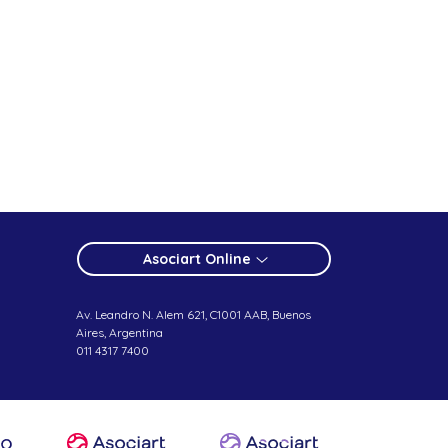
Asociart Online
Av. Leandro N. Alem 621, C1001 AAB, Buenos
Aires, Argentina
011 4317 7400