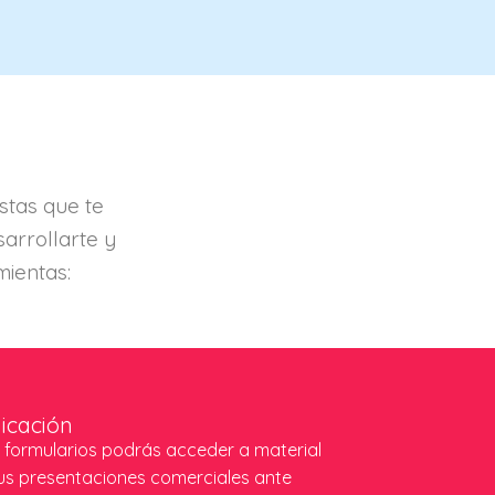
stas que te
arrollarte y
mientas:
icación
 formularios podrás acceder a material
tus presentaciones comerciales ante