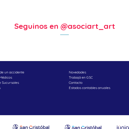
Seguinos en @asociart_art
de un accidente
Novedades
 Médicos
Trabajá en GSC
e Sucursales
Contacto
s
Estados contables anuales