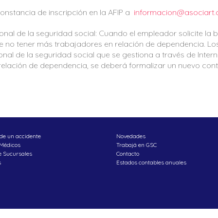
onstancia de inscripción en la AFIP a
informacion@asociart.
nal de la seguridad social: Cuando el empleador solicite la b
re no tener más trabajadores en relación de dependencia. Lo
nal de la seguridad social que se gestiona a través de Intern
n relación de dependencia, se deberá formalizar un nuevo cont
de un accidente
Novedades
 Médicos
Trabajá en GSC
e Sucursales
Contacto
s
Estados contables anuales