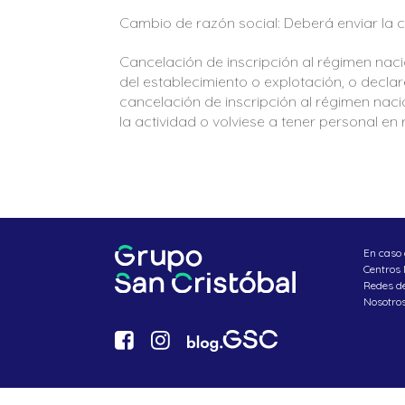
Cambio de razón social: Deberá enviar la c
Cancelación de inscripción al régimen nacio
del establecimiento o explotación, o decla
cancelación de inscripción al régimen nacio
la actividad o volviese a tener personal e
En caso 
Centros
Redes d
Nosotro