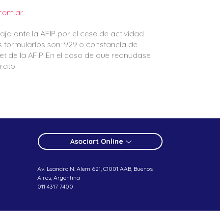
com.ar
aja ante la AFIP por el cese de actividad
s formularios son: 929 o constancia de
et de la AFIP. En el caso de que reanudase
rato.
Asociart Online
Av. Leandro N. Alem 621, C1001 AAB, Buenos
Aires, Argentina
011 4317 7400