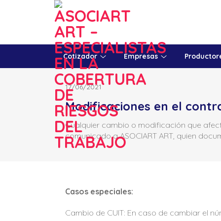
Skip
to
content
Cotizador
Empresas
Productor
17/06/2021
Modificaciones en el contra
Cualquier cambio o modificación que afecte 
comunicado a ASOCIART ART, quien docume
Casos especiales:
Cambio de CUIT: En caso de cambiar el nú